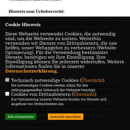
Hinweis zum Urheberrecht:
Bei dem Inhalt unserer Internetseiten handelt es sich um
Cookie Hinweis
urheberrechtlich geschützte Werke. Wir gestatten die
Diese Webseite verwendet Cookies, die notwendig
Übernahme von Texten in Datenbestände, die
sind, um die Webseite zu nutzen. Weiterhin
verwenden wir Dienste von Drittanbietern, die uns
ausschließlich für den privaten Gebrauch eines Nutzers
helfen, unser Webangebot zu verbessern (Website-
bestimmt sind. Die Übernahme und Nutzung der Daten zu
Optmierung). Für die Verwendung bestimmter
anderen Zwecken bedarf der schriftlichen Zustimmung.
Dienste, benötigen wir Ihre Einwilligung. Ihre
Einwilligung können Sie jederzeit widerrufen. Weitere
Informationen finden Sie in unserer
Hinweis zur Haftung
Datenschutzerklärung
.
Technisch notwendige Cookies (
Übersicht
)
Im Rahmen unseres Dienstes werden auch Links zu
Die notwendigen Cookies werden allein für den
Internetinhalten anderer Anbieter bereitgestellt. Auf den
ordnungsgemäßen Gebrauch der Webseite benötigt.
Inhalt dieser Seiten haben wir keinen Einfluss; für den
Cookies von Drittanbietern (
Übersicht
)
Inhalt ist ausschließlich der Betreiber der anderen
Zur Optimierung unserer Webseite binden wir Dienste und
Angebote von Drittanbietern ein.
Website verantwortlich. Trotz der Überprüfung der Inhalte
im gesetzlich gebotenen Rahmen müssen wir daher jede
Alle akzeptieren
Auswahl speichern
Verantwortung für den Inhalt dieser Links bzw. der
verlinkten Seite ablehnen.